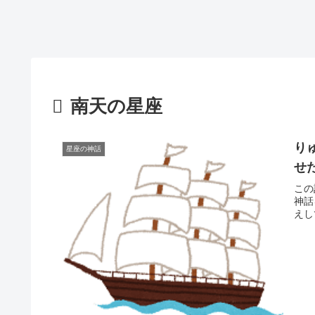
南天の星座
り
星座の神話
せ
この
神話
えし