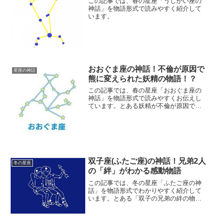
この記事では、春の星座「うしかい座の
神話」を物語形式で読みやすく紹介して
います。
おおぐま座の神話！不倫が原因で
星座の神話
熊に変えられた妖精の物語！？
この記事では、春の星座「おおぐま座の
神話」を物語形式で読みやすくお伝えし
ています。とある妖精が不倫が原因で熊
に変えられるけど、星座になった後も相
手の奥さんから超報復される…。
双子座(ふたご座)の神話！兄弟2人
冬の星座
の「絆」がわかる感動物語
この記事では、冬の星座「ふたご座の神
話」を物語形式でわかりやすく紹介して
います。とある「双子の兄弟の絆の物
語」となっているので、ぜひご覧くださ
い。