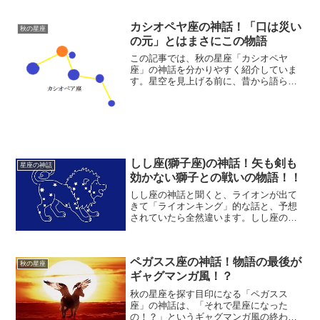
カシオペヤ座の神話！「口は災い
秋の星座
の元」とはまさにこの物語
この記事では、秋の星座「カシオペヤ
座」の神話を分かりやすく紹介していま
す。星空を見上げる前に、昔から語られ
る神話を知って星を見てみると、以前よ
り星座を見るのが楽しくなると思いま
す。なので、この機会にカシオペヤ座の
物語を見ていって下さい。
しし座(獅子座)の神話！矢も剣も
星座の神話
効かない獅子との戦いの物語！！
しし座の神話と聞くと、ライオンが出て
きて「ライオンキング」的な話と、予想
されていたら全然違います。しし座の獅
子は、ヘラクレスに倒されちゃう敵キャ
ラとして描かれることが多いです。ま
た、しし座の神話として説明しています
ペガスス座の神話！物語の最後が
が、あくまでヘルクレス座の...
秋の星座
ギャグマンガ風！？
秋の星座を探す目印になる「ペガスス
座」の神話は、「それで星座になった
の！？」というギャグマンガ風の終わり