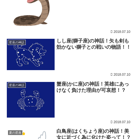
2018.07.10
しし座(獅子座)の神話！矢も剣も
星座の神話
効かない獅子との戦いの物語！！
2018.07.10
蟹座(かに座)の神話！英雄にあっ
星座の神話
けなく負けた理由が可哀想！？
2018.07.10
白鳥座(はくちょう座)の神話！美
夏の星座
女に近づく為に化けた姿って！？