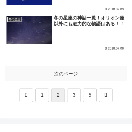
2018.07.09
冬の星座の神話一覧！オリオン座
冬の星座
以外にも魅力的な物語はある！！
2018.07.08
次のページ
前
次
1
2
3
5
へ
へ